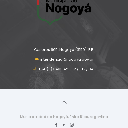
Caseros 965, Nogoyá (3150), E.R.
intendencia@nogoya.gov.ar
+54 (0) 3435 421 012 / 015 / 046
Municipalidad de Nogoyá, Entre Ríos, Argentina