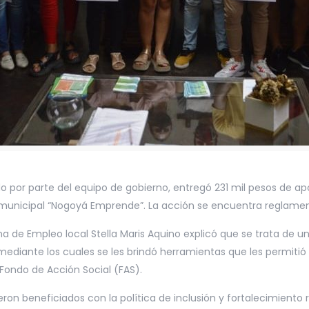
por parte del equipo de gobierno, entregó 231 mil pesos de apo
municipal “Nogoyá Emprende”. La acción se encuentra reglame
na de Empleo local Stella Maris Aquino explicó que se trata de un
diante los cuales se les brindó herramientas que les permitió 
Fondo de Acción Social (FAS).
ron beneficiados con la política de inclusión y fortalecimien