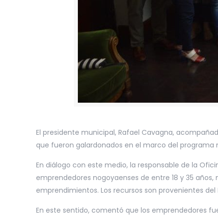
El presidente municipal, Rafael Cavagna, acompañado 
que fueron galardonados en el marco del programa 
En diálogo con este medio, la responsable de la Ofici
emprendedores nogoyaenses de entre 18 y 35 años, me
emprendimientos. Los recursos son provenientes del 
En este sentido, comentó que los emprendedores fue