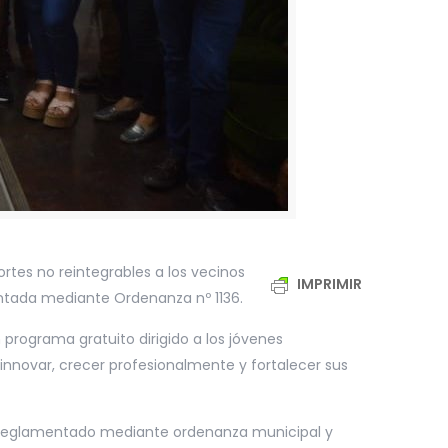
rtes no reintegrables a los vecinos
IMPRIMIR
ntada mediante Ordenanza nº 1136.
 programa gratuito dirigido a los jóvenes
innovar, crecer profesionalmente y fortalecer sus
to reglamentado mediante ordenanza municipal y