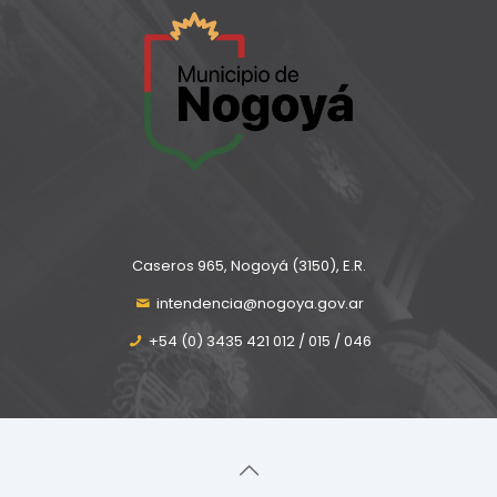
Caseros 965, Nogoyá (3150), E.R.
intendencia@nogoya.gov.ar
+54 (0) 3435 421 012 / 015 / 046