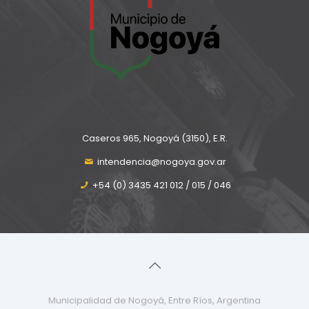
Caseros 965, Nogoyá (3150), E.R.
intendencia@nogoya.gov.ar
+54 (0) 3435 421 012 / 015 / 046
Municipalidad de Nogoyá, Entre Ríos, Argentina