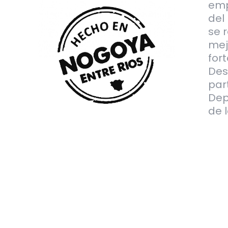
emp
del
se 
mej
for
Des
par
Dep
de 