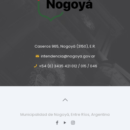
Caseros 965, Nogoyá (3150), E.R.
intendencia@nogoya.gov.ar
+54 (0) 3435 421 012 / 015 / 046
Municipalidad de Nogoyá, Entre Ríos, Argentina