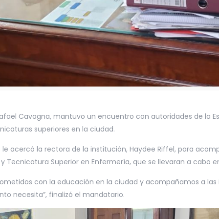
Rafael Cavagna, mantuvo un encuentro con autoridades de la Es
icaturas superiores en la ciudad.
 le acercó la rectora de la institución, Haydee Riffel, para acom
y Tecnicatura Superior en Enfermería, que se llevaran a cabo e
metidos con la educación en la ciudad y acompañamos a las in
o necesita”, finalizó el mandatario.